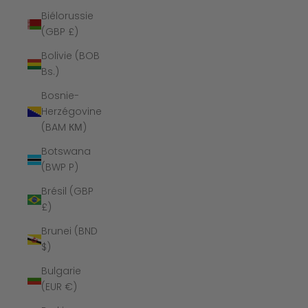
Biélorussie
(GBP £)
Bolivie (BOB
Bs.)
Bosnie-
Herzégovine
(BAM КМ)
Botswana
(BWP P)
Brésil (GBP
£)
Brunei (BND
$)
Bulgarie
(EUR €)