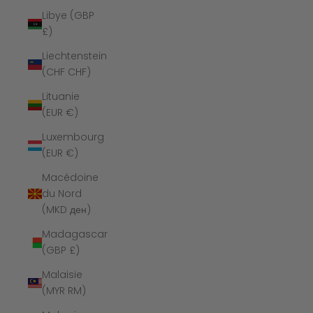
Libye (GBP
£)
Liechtenstein
(CHF CHF)
Lituanie
(EUR €)
Luxembourg
(EUR €)
Macédoine
du Nord
(MKD ден)
Madagascar
(GBP £)
Malaisie
(MYR RM)