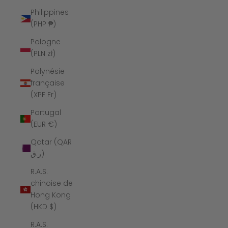
Philippines
(PHP ₱)
Pologne
(PLN zł)
Polynésie
française
(XPF Fr)
Portugal
(EUR €)
Qatar (QAR
ر.ق)
R.A.S.
chinoise de
Hong Kong
(HKD $)
R.A.S.