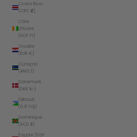
Costa Rica
(CRC ₡)
Côte
d’Ivoire
(XOF Fr)
Croatie
(EUR €)
Curaçao
(ANG ƒ)
Danemark
(DKK kr.)
Djibouti
(DJF Fdj)
Dominique
(XCD $)
Égypte (EGP