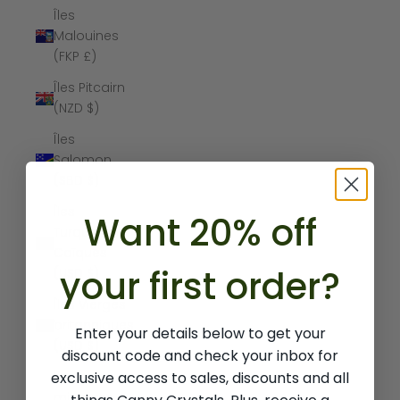
Îles
Malouines
(FKP £)
Îles Pitcairn
(NZD $)
Îles
Salomon
(SBD $)
Îles
Want 20% off
Turques-et-
Caïques
your first order?
(USD $)
Îles Vierges
britanniques
Enter your details below to get your
(USD $)
discount code and check your inbox for
exclusive access to sales, discounts and all
Îles
mineures