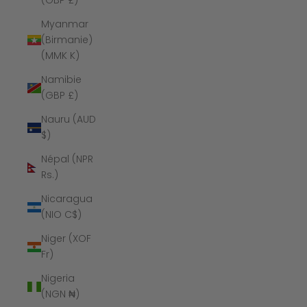
(GBP £)
Myanmar
(Birmanie)
(MMK K)
Namibie
(GBP £)
Nauru (AUD
$)
Népal (NPR
Rs.)
Nicaragua
(NIO C$)
Niger (XOF
Fr)
Nigeria
(NGN ₦)