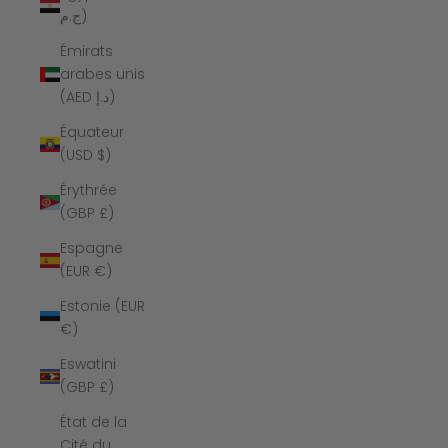
ج.م)
Émirats
arabes unis
(AED د.إ)
Équateur
(USD $)
Érythrée
(GBP £)
Espagne
(EUR €)
Estonie (EUR
€)
Eswatini
(GBP £)
État de la
Cité du