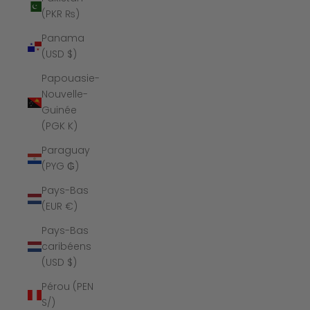
(PKR ₨)
Panama
(USD $)
Papouasie-
Nouvelle-
Guinée
(PGK K)
Paraguay
(PYG ₲)
Pays-Bas
(EUR €)
Pays-Bas
caribéens
(USD $)
Pérou (PEN
S/)