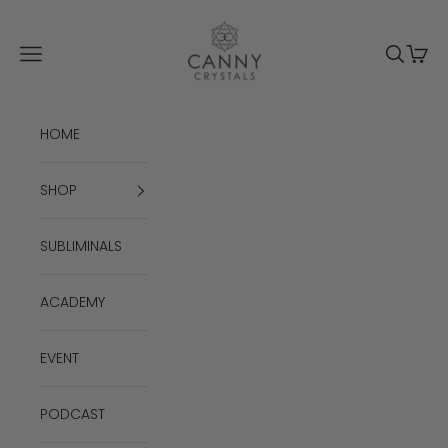
Passer au contenu
Canny Crystals
Menu
Recherc
Panie
HOME
SHOP
SUBLIMINALS
ACADEMY
EVENT
PODCAST