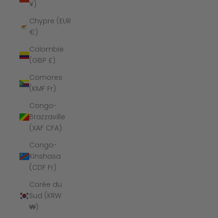
¥)
Chypre (EUR
€)
Colombie
(GBP £)
Comores
(KMF Fr)
Congo-
Brazzaville
(XAF CFA)
Congo-
Kinshasa
(CDF Fr)
Corée du
Sud (KRW
₩)