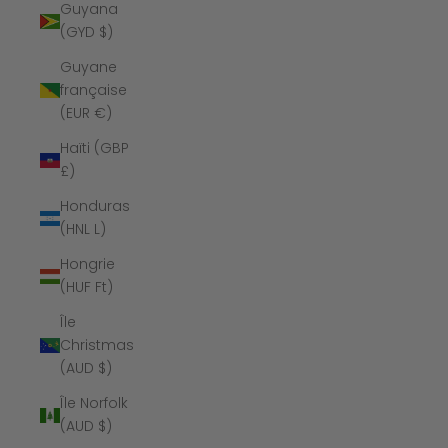
Guyana
(GYD $)
Guyane
française
(EUR €)
Haïti (GBP
£)
Honduras
(HNL L)
Hongrie
(HUF Ft)
Île
Christmas
(AUD $)
Île Norfolk
(AUD $)