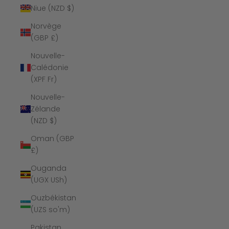
Niue (NZD $)
Norvège
(GBP £)
Nouvelle-
Calédonie
(XPF Fr)
Nouvelle-
Zélande
(NZD $)
Oman (GBP
£)
Ouganda
(UGX USh)
Ouzbékistan
(UZS so'm)
Pakistan