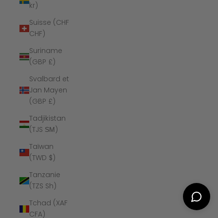
kr)
Suisse (CHF
CHF)
Suriname
(GBP £)
Svalbard et
Jan Mayen
(GBP £)
Tadjikistan
(TJS ЅМ)
Taïwan
(TWD $)
Tanzanie
(TZS Sh)
Tchad (XAF
CFA)