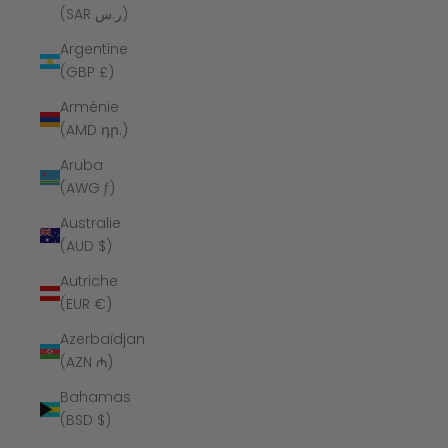
(SAR ر.س)
Argentine
(GBP £)
Arménie
(AMD դր.)
Aruba
(AWG ƒ)
Australie
(AUD $)
Autriche
(EUR €)
Azerbaïdjan
(AZN ₼)
Bahamas
(BSD $)