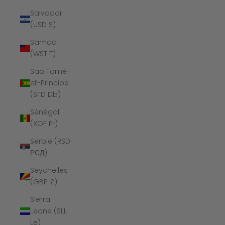
Salvador
(USD $)
Samoa
(WST T)
Sao Tomé-
et-Principe
(STD Db)
Sénégal
(XOF Fr)
Serbie (RSD
РСД)
Seychelles
(GBP £)
Sierra
Leone (SLL
Le)