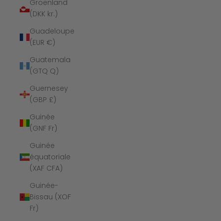
Groenland
(DKK kr.)
Guadeloupe
(EUR €)
Guatemala
(GTQ Q)
Guernesey
(GBP £)
Guinée
(GNF Fr)
Guinée
équatoriale
(XAF CFA)
Guinée-
Bissau (XOF
Fr)