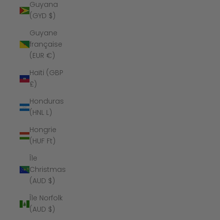
Guyana
(GYD $)
Guyane
française
(EUR €)
Haïti (GBP
£)
Honduras
(HNL L)
Hongrie
(HUF Ft)
Île
Christmas
(AUD $)
Île Norfolk
(AUD $)