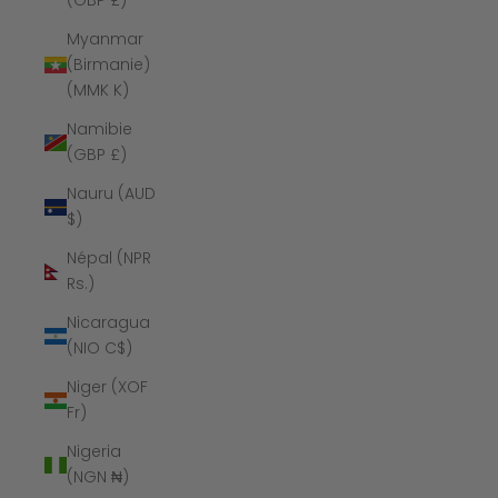
(GBP £)
Myanmar
(Birmanie)
(MMK K)
Namibie
(GBP £)
Nauru (AUD
$)
Népal (NPR
Rs.)
Nicaragua
(NIO C$)
Niger (XOF
Fr)
Nigeria
(NGN ₦)