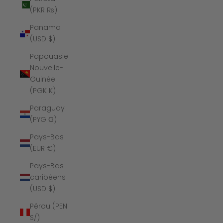
(PKR ₨)
Panama
(USD $)
Papouasie-
Nouvelle-
Guinée
(PGK K)
Paraguay
(PYG ₲)
Pays-Bas
(EUR €)
Pays-Bas
caribéens
(USD $)
Pérou (PEN
S/)