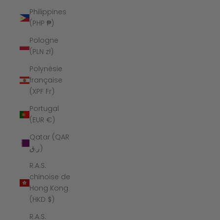
Philippines
(PHP ₱)
Pologne
(PLN zł)
Polynésie
française
(XPF Fr)
Portugal
(EUR €)
Qatar (QAR
ر.ق)
R.A.S.
chinoise de
Hong Kong
(HKD $)
R.A.S.