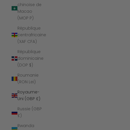
chinoise de
Macao
(MOP P)
République
centrafricaine
(XAF CFA)
République
dominicaine
(DOP $)
Roumanie
(RON Lei)
Royaume-
Uni (GBP £)
Russie (GBP
£)
Rwanda