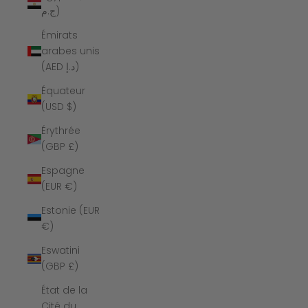
ج.م)
Émirats
arabes unis
(AED د.إ)
Équateur
(USD $)
Érythrée
(GBP £)
Espagne
(EUR €)
Estonie (EUR
€)
Eswatini
(GBP £)
État de la
Cité du