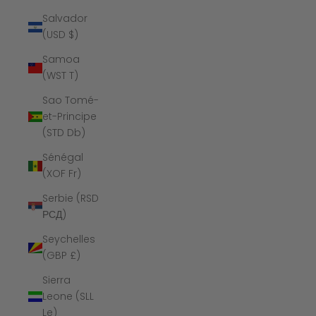
Salvador
(USD $)
Samoa
(WST T)
Sao Tomé-
et-Principe
(STD Db)
Sénégal
(XOF Fr)
Serbie (RSD
РСД)
Seychelles
(GBP £)
Sierra
Leone (SLL
Le)