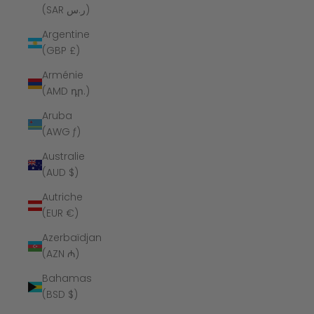
(SAR ر.س)
Argentine
(GBP £)
Arménie
(AMD դր.)
Aruba
(AWG ƒ)
Australie
(AUD $)
Autriche
(EUR €)
Azerbaïdjan
(AZN ₼)
Bahamas
(BSD $)