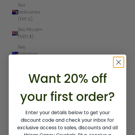
Îles
Malouines
(FKP £)
Îles Pitcairn
(NZD $)
Îles
Salomon
(SBD $)
Îles
Want 20% off
Turques-et-
Caïques
your first order?
(USD $)
Îles Vierges
britanniques
Enter your details below to get your
(USD $)
discount code and check your inbox for
exclusive access to sales, discounts and all
Îles
mineures