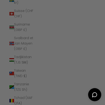
kr)
Suisse (CHF
CHF)
Suriname
(GBP £)
Svalbard et
Jan Mayen
(GBP £)
Tadjikistan
(TJS ЅМ)
Taïwan
(TWD $)
Tanzanie
(TZS Sh)
Tchad (XAF
CFA)