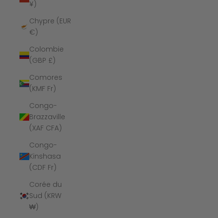
¥)
Chypre (EUR
€)
Colombie
(GBP £)
Comores
(KMF Fr)
Congo-
Brazzaville
(XAF CFA)
Congo-
Kinshasa
(CDF Fr)
Corée du
Sud (KRW
₩)