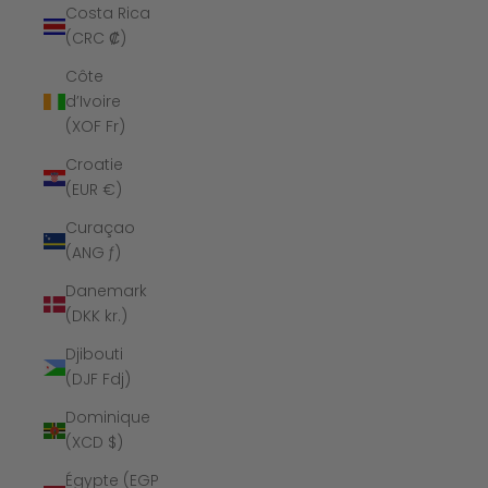
Costa Rica
(CRC ₡)
Côte
d’Ivoire
(XOF Fr)
Croatie
(EUR €)
Curaçao
(ANG ƒ)
Danemark
(DKK kr.)
Djibouti
(DJF Fdj)
Dominique
(XCD $)
Égypte (EGP