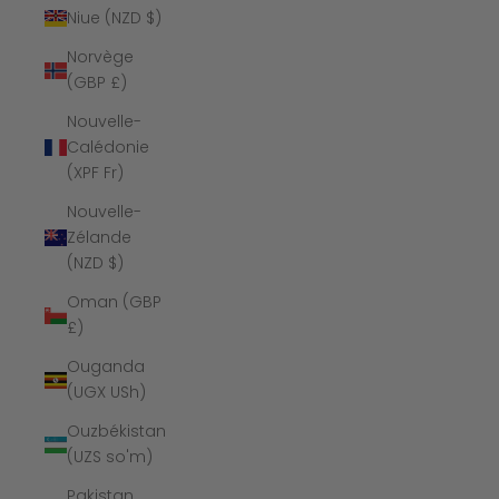
Niue (NZD $)
Norvège
(GBP £)
Nouvelle-
Calédonie
(XPF Fr)
Nouvelle-
Zélande
(NZD $)
Oman (GBP
£)
Ouganda
(UGX USh)
Ouzbékistan
(UZS so'm)
Pakistan