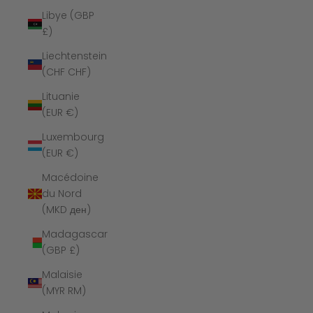
Libye (GBP
£)
Liechtenstein
(CHF CHF)
Lituanie
(EUR €)
Luxembourg
(EUR €)
Macédoine
du Nord
(MKD ден)
Madagascar
(GBP £)
Malaisie
(MYR RM)