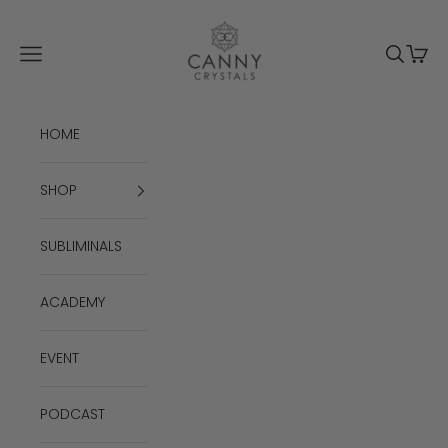
Passer au contenu
Canny Crystals
Menu
Recherc
Panie
HOME
SHOP
SUBLIMINALS
ACADEMY
EVENT
PODCAST