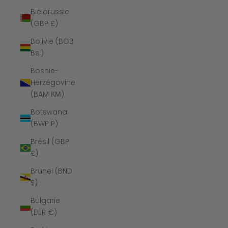
Biélorussie
(GBP £)
Bolivie (BOB
Bs.)
Bosnie-
Herzégovine
(BAM КМ)
Botswana
(BWP P)
Brésil (GBP
£)
Brunei (BND
$)
Bulgarie
(EUR €)