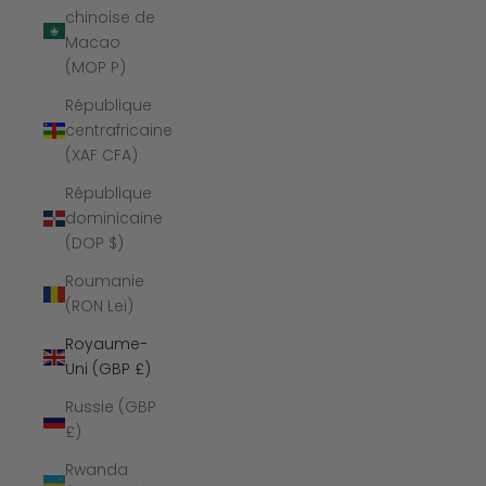
chinoise de
Macao
(MOP P)
République
centrafricaine
(XAF CFA)
République
dominicaine
(DOP $)
Roumanie
(RON Lei)
Royaume-
Uni (GBP £)
Russie (GBP
£)
Rwanda