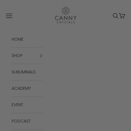
Passer au contenu
Canny Crystals
Menu
Recherc
Panie
HOME
SHOP
SUBLIMINALS
ACADEMY
EVENT
PODCAST