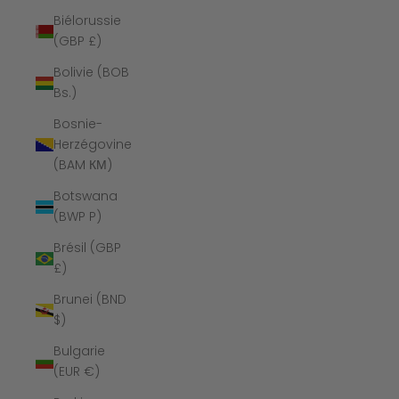
Biélorussie
(GBP £)
Bolivie (BOB
Bs.)
Bosnie-
Herzégovine
(BAM КМ)
Botswana
(BWP P)
Brésil (GBP
£)
Brunei (BND
$)
Bulgarie
(EUR €)