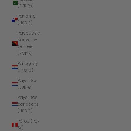
(PKR ₨)
Panama
(USD $)
Papouasie-
Nouvelle-
Guinée
(PGK K)
Paraguay
(PYG ₲)
Pays-Bas
(EUR €)
Pays-Bas
caribéens
(USD $)
Pérou (PEN
S/)