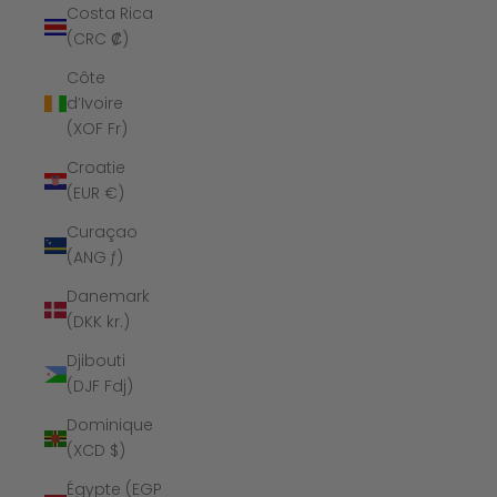
Costa Rica
(CRC ₡)
Côte
d’Ivoire
(XOF Fr)
Croatie
(EUR €)
Curaçao
(ANG ƒ)
Danemark
(DKK kr.)
Djibouti
(DJF Fdj)
Dominique
(XCD $)
Égypte (EGP