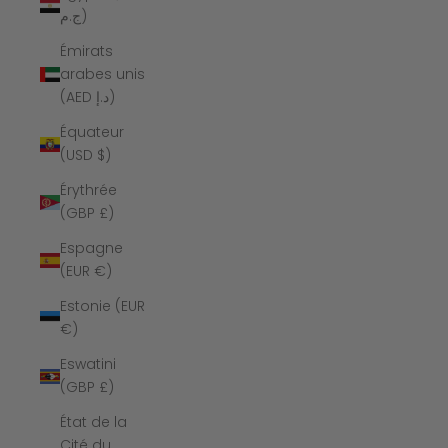
ج.م)
Émirats
arabes unis
(AED د.إ)
Équateur
(USD $)
Érythrée
(GBP £)
Espagne
(EUR €)
Estonie (EUR
€)
Eswatini
(GBP £)
État de la
Cité du