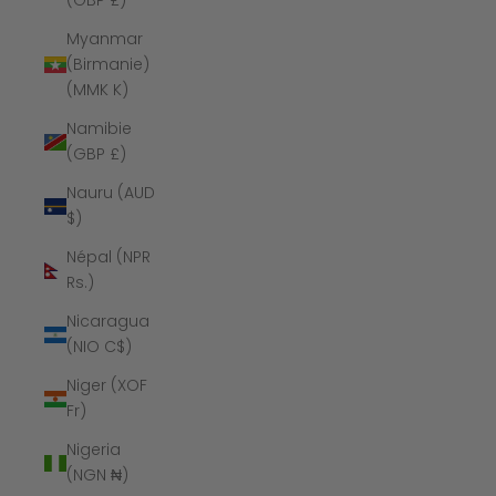
(GBP £)
Myanmar
(Birmanie)
(MMK K)
Namibie
(GBP £)
Nauru (AUD
$)
Népal (NPR
Rs.)
Nicaragua
(NIO C$)
Niger (XOF
Fr)
Nigeria
(NGN ₦)