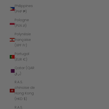
Philippines
(PHP ₱)
Pologne
(PLN zł)
Polynésie
française
(XPF Fr)
Portugal
(EUR €)
Qatar (QAR
ر.ق)
R.A.S.
chinoise de
Hong Kong
(HKD $)
R.A.S.