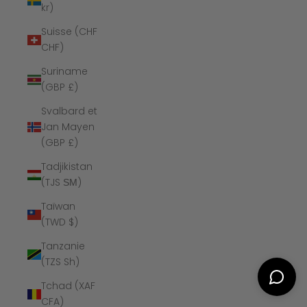
kr)
Suisse (CHF
CHF)
Suriname
(GBP £)
Svalbard et
Jan Mayen
(GBP £)
Tadjikistan
(TJS ЅМ)
Taïwan
(TWD $)
Tanzanie
(TZS Sh)
Tchad (XAF
CFA)