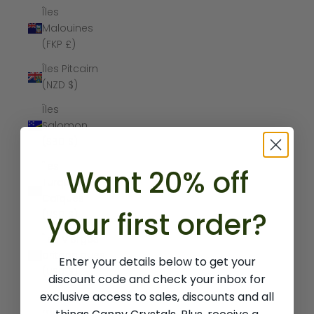
Îles
Malouines
(FKP £)
Îles Pitcairn
(NZD $)
Îles
Salomon
(SBD $)
Îles
Want 20% off
Turques-et-
Caïques
your first order?
(USD $)
Îles Vierges
britanniques
Enter your details below to get your
(USD $)
discount code and check your inbox for
exclusive access to sales, discounts and all
Îles
mineures