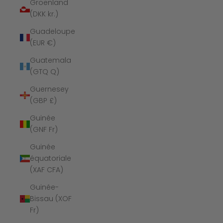
Groenland
(DKK kr.)
Guadeloupe
(EUR €)
Guatemala
(GTQ Q)
Guernesey
(GBP £)
Guinée
(GNF Fr)
Guinée
équatoriale
(XAF CFA)
Guinée-
Bissau (XOF
Fr)