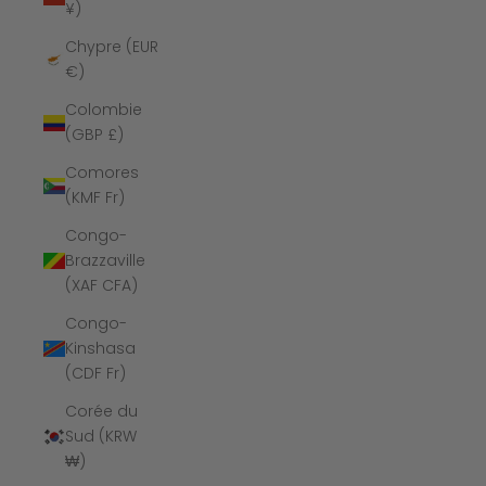
¥)
Chypre (EUR
€)
Colombie
(GBP £)
Comores
(KMF Fr)
Congo-
Brazzaville
(XAF CFA)
Congo-
Kinshasa
(CDF Fr)
Corée du
Sud (KRW
₩)