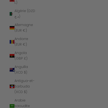
L)
Algérie (DZD
د.ج)
Allemagne
(EUR €)
Andorre
(EUR €)
Angola
(GBP £)
Anguilla
(XCD $)
Antigua-et-
Barbuda
(XCD $)
Arabie
saoudite