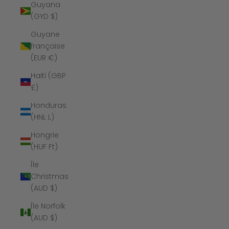
Guyana
(GYD $)
Guyane
française
(EUR €)
Haïti (GBP
£)
Honduras
(HNL L)
Hongrie
(HUF Ft)
Île
Christmas
(AUD $)
Île Norfolk
(AUD $)