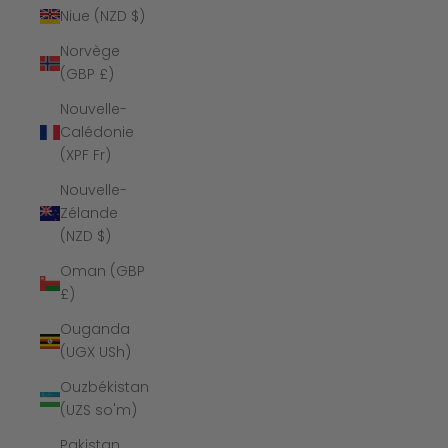
Niue (NZD $)
Norvège
(GBP £)
Nouvelle-
Calédonie
(XPF Fr)
Nouvelle-
Zélande
(NZD $)
Oman (GBP
£)
Ouganda
(UGX USh)
Ouzbékistan
(UZS so'm)
Pakistan