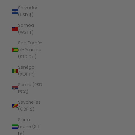
Salvador
(USD $)
Samoa
(WST T)
Sao Tomé-
et-Principe
(STD Db)
Sénégal
(XOF Fr)
Serbie (RSD
РСД)
Seychelles
(GBP £)
Sierra
Leone (SLL
Le)