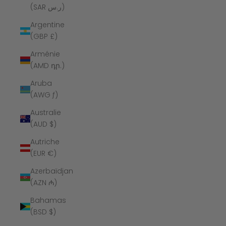
(SAR ر.س)
Argentine
(GBP £)
Arménie
(AMD դր.)
Aruba
(AWG ƒ)
Australie
(AUD $)
Autriche
(EUR €)
Azerbaïdjan
(AZN ₼)
Bahamas
(BSD $)